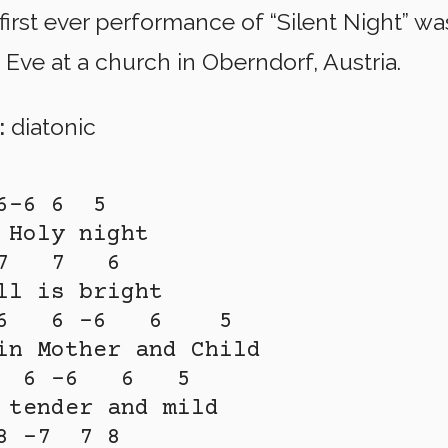
irst ever performance of “Silent Night” wa
 Eve at a church in Oberndorf, Austria.
:
diatonic
-6 6  5

 Holy night

7   7   6

ll is bright

6   6 -6   6    5

in Mother and Child

  6 -6   6   5

 tender and mild

8 -7  7 8
