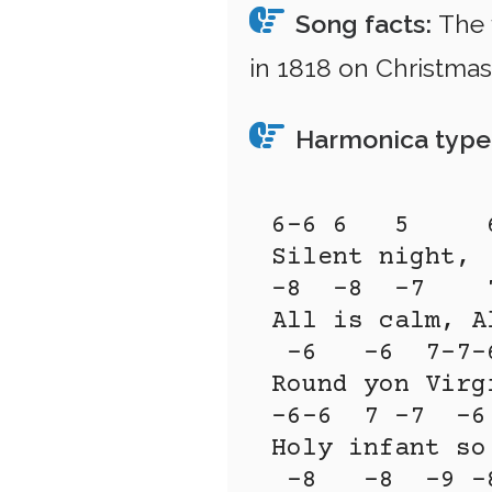
Song facts:
The f
in 1818 on Christmas
Harmonica type
6-6 6   5     6
Silent night, 
-8  -8  -7    
All is calm, A
 -6   -6  7-7-
Round yon Virg
-6-6  7 -7  -6
Holy infant so
 -8   -8  -9 -