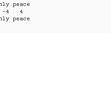
nly peace

nly peace