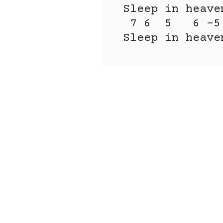
Sleep in heave
 7 6  5   6 -5 -4   4

Sleep in heave