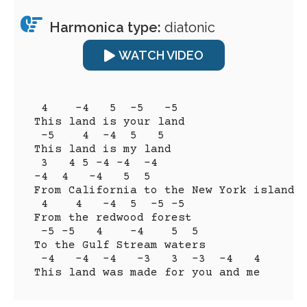
Harmonica type:
diatonic
WATCH VIDEO
 4    -4   5  -5   -5  

This land is your land

 -5    4  -4  5   5

This land is my land

 3   4 5 -4 -4  -4  
-4  4   -4   5  5

From California to the New York island

 4    4   -4  5  -5 -5 

From the redwood forest 

 -5 -5   4    -4    5  5

To the Gulf Stream waters

 -4   -4  -4   -3   3  -3  -4   4

This land was made for you and me